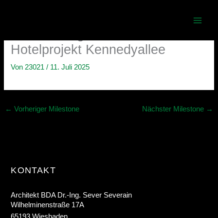
Zum
1. Preis für den internationalen
Inhalt
springen
Realisierungswettbewerb:
Hotelprojekt Kennedyallee
Von
23021
/
11. Juli 2025
←
Vorheriger Milestone
Nächster Milestone
→
KONTAKT
Architekt BDA Dr.-Ing. Sever Severain
Wilhelminenstraße 17A
65193 Wiesbaden