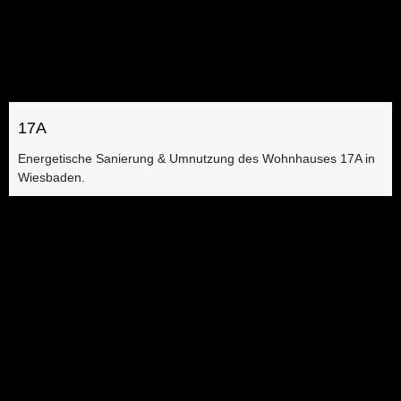
17A
Energetische Sanierung & Umnutzung​ des Wohnhauses 17A in
Wiesbaden.