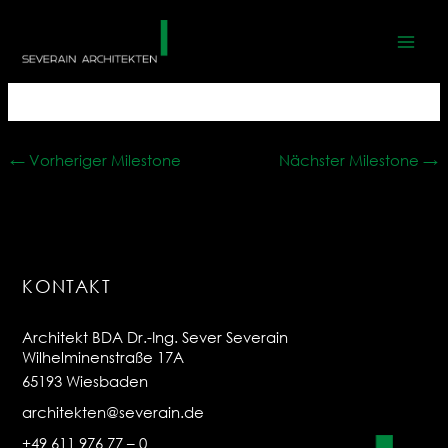
Zum
Landhaus Karl Lemke
Inhalt
springen
Von
23021
/
16. Mai 2025
←
Vorheriger Milestone
Nächster Milestone
→
KONTAKT
Architekt BDA Dr.-Ing. Sever Severain
Wilhelminenstraße 17A
65193 Wiesbaden
architekten@severain.de
+49 611 976 77 – 0