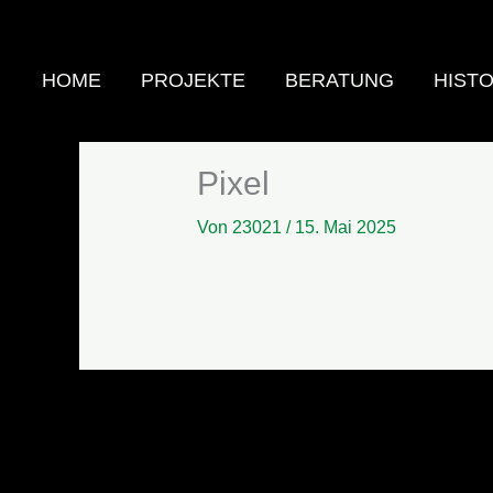
Zum
Inhalt
springen
HOME
PROJEKTE
BERATUNG
HISTO
Pixel
Von
23021
/
15. Mai 2025