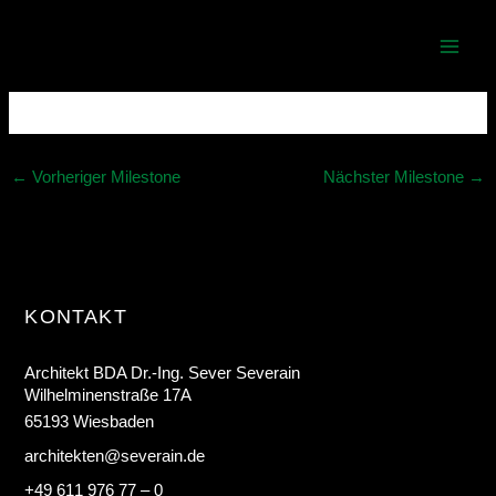
Zum
Zollhaus Reduit
Inhalt
springen
Von
23021
/
20. Juli 2025
←
Vorheriger Milestone
Nächster Milestone
→
KONTAKT
Architekt BDA Dr.-Ing. Sever Severain
Wilhelminenstraße 17A
65193 Wiesbaden
architekten@severain.de
+49 611 976 77 – 0